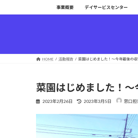
コ
ナ
事業概要
デイサービスセンター
ン
ビ
テ
ゲ
ン
ー
ツ
シ
へ
ョ
ス
ン
キ
に
HOME
活動報告
菜園はじめました！～今年最後の収
ッ
移
プ
動
菜園はじめました！～
最
2023年2月26日
2023年3月5日
窓口担
終
更
新
日
時
: