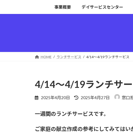
コ
ナ
事業概要
デイサービスセンター
ン
ビ
テ
ゲ
ン
ー
ツ
シ
へ
ョ
ス
ン
キ
に
HOME
ランチサービス
4/14～4/19ランチサービス
ッ
移
プ
動
4/14～4/19ランチサ
最
2025年4月20日
2025年4月27日
窓口
終
更
一週間のランチサービスです。
新
日
時
ご家庭の献立作成の参考にしてみてはい
: