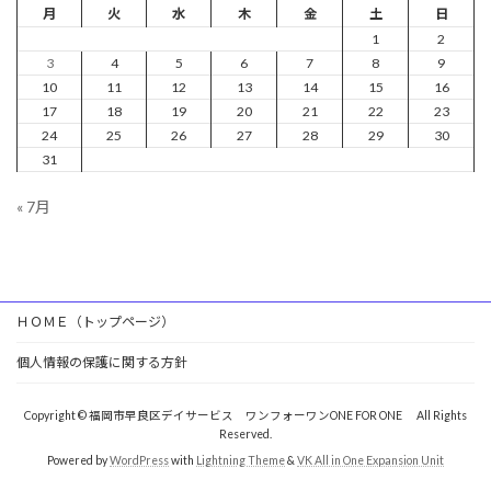
月
火
水
木
金
土
日
1
2
3
4
5
6
7
8
9
10
11
12
13
14
15
16
17
18
19
20
21
22
23
24
25
26
27
28
29
30
31
« 7月
ＨＯＭＥ（トップページ）
個人情報の保護に関する方針
Copyright © 福岡市早良区デイサービス ワンフォーワンONE FOR ONE All Rights
Reserved.
Powered by
WordPress
with
Lightning Theme
&
VK All in One Expansion Unit