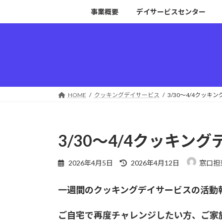
コ
ナ
事業概要
デイサービスセンター
ン
ビ
テ
ゲ
ン
ー
ツ
シ
へ
ョ
ス
ン
キ
に
HOME
クッキングデイサービス
3/30～4/4クッキ
ッ
移
プ
動
3/30～4/4クッキン
最
2026年4月5日
2026年4月12日
窓口担
終
更
一週間のクッキングデイサービスの活動
新
日
時
ご自宅で再度チャレンジしたい方、ご家
: