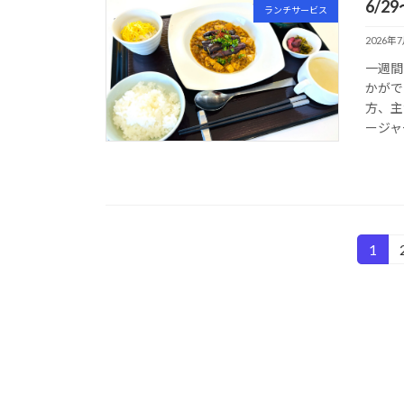
6/2
ランチサービス
2026年
一週間
かがで
方、主
ージャ
投
1
固
定
稿
ペ
の
ー
ジ
ペ
ー