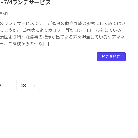
9～7/4ランチサービス
7月5日
のランチサービスです。 ご家庭の献立作成の参考にしてみてはい
しょうか。 ご病状によりカロリー等のコントロールをしている
治医より特別な食事の指示が出ている方を担当しているケアマネ
ー、ご家族からの相談 […]
続きを読む
2
…
48
»
固
固
定
定
ペ
ペ
ー
ー
ジ
ジ