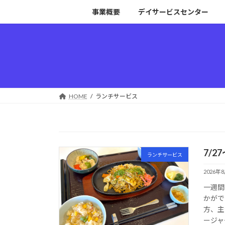
コ
ナ
事業概要
デイサービスセンター
ン
ビ
テ
ゲ
ン
ー
ツ
シ
へ
ョ
ス
ン
キ
に
HOME
ランチサービス
ッ
移
プ
動
7/2
ランチサービス
2026年
一週間
かがで
方、主
ージャ