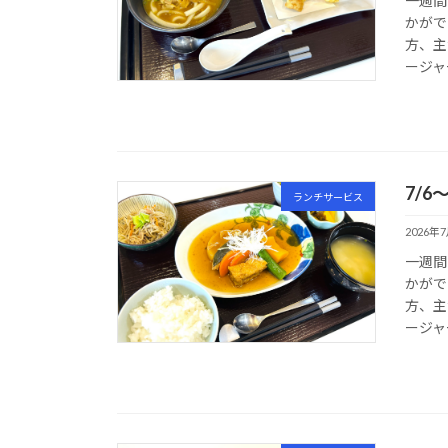
一週間
かがで
方、主
ージャ
7/6
ランチサービス
2026年
一週間
かがで
方、主
ージャ