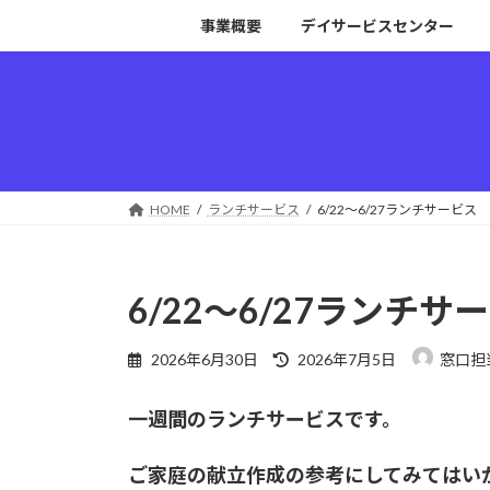
コ
ナ
事業概要
デイサービスセンター
ン
ビ
テ
ゲ
ン
ー
ツ
シ
へ
ョ
ス
ン
キ
に
HOME
ランチサービス
6/22～6/27ランチサービス
ッ
移
プ
動
6/22～6/27ランチサ
最
2026年6月30日
2026年7月5日
窓口担
終
更
一週間のランチサービスです。
新
日
時
ご家庭の献立作成の参考にしてみてはい
: