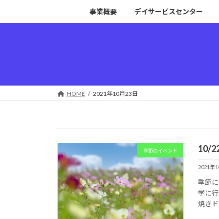
コ
ナ
事業概要
デイサービスセンター
ン
ビ
テ
ゲ
ン
ー
ツ
シ
へ
ョ
ス
ン
キ
に
HOME
2021年10月23日
ッ
移
プ
動
10/
季節のイベント
2021年
季節に
学に行
焼きド