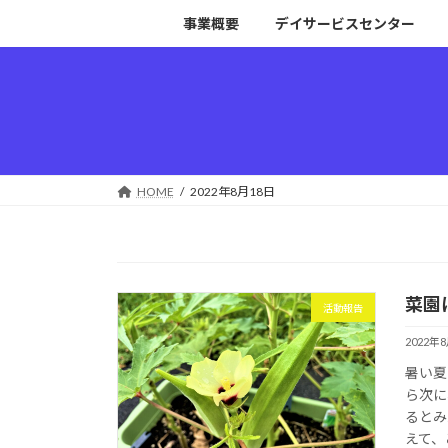
コ
ナ
事業概要
デイサービスセンター
ン
ビ
テ
ゲ
ン
ー
ツ
シ
へ
ョ
ス
ン
キ
に
HOME
2022年8月18日
ッ
移
プ
動
菜園
活動報告
2022年
暑い夏
ら次に
るとみ
えて、